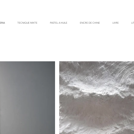
ERIA
TECNIQUE MIXTE
PASTEL A HUILE
ENCRE DE CHINE
LIVRE
L
"/" Technique mixte