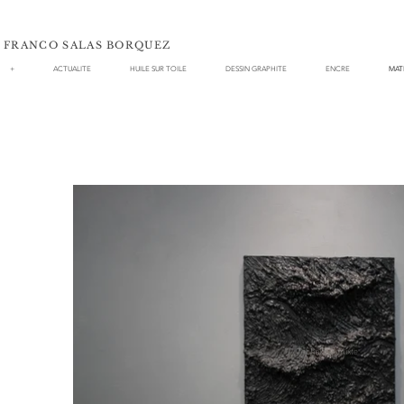
FRANCO SALAS BORQUEZ
+
ACTUALITE
HUILE SUR TOILE
DESSIN GRAPHITE
ENCRE
MAT
"/" Technique mixte